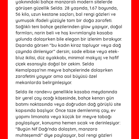
yakınındaki bahçe manzaralı modern sitelerde
görüşen güzellik Selda. 28 yaşında, 1.67 boyunda,
56 kilo, uzun kestane saçları, bal rengi gözleri ve
yumuşak ifadeli yüzüyle tam bir doğa zarafeti.
Sağlıklı teni bahçe gezilerinden glow yapıyor, doğal
formları, narin beli ve hoş kıvrımlarıyla kasaba
yolunda dolaşırken bile elegan bir izlenim bırakıyor.
Dışarıda görsen “bu kadın kiraz topluyor veya dağ
çayında dinleniyor” dersin; sade elbise veya etek-
bluz ikilisi, düz ayakkabı, minimal makyaj ve hafif
çiçek esansıyla doğal bir çekim. Selda
Kemalpaşa’nın meyve bahçelerinde dolaşırken
zarafetini yayıyor ama asıl büyüsü özel
mekanlarda belirginleşiyor.
Selda ile randevu genellikle kasaba meydanında
bir yerel çay ocağı köşesinde, bahçe kenarı gün
batımı noktasında veya doğrudan dağ görüşlü site
kapısında başlıyor. Önce taze demlenmiş çay, ev
yapımı limonata veya küçük bir meyve tabağı
paylaşılıyor, konuşma hemen sıcak ve derinleşiyor:
“Bugün Nif Dağı’nda dolaştım, manzara
muhteşemdi” diye paylaşıyor, bal rengi gözleri