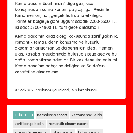
Kemalpaşa müsait misin” diye yaz, kısa
konuşmadan sonra konum paylaşılıyor. Resimler
tamamen orijinal, gerçek hali daha etkileyici.
Tarifeler bölgeye göre uygun; saatlik 2300-3300 TL,
iki saat 3800-4800 TL, tüm gece anlaşmalı.
Kemalpaşa’nın kiraz çiçeği kokusunda zarif yakınlık,
romantik temas, derin konuşma ve huzurlu
akşamlar arıyorsan Selda senin için ideal. Hemen
ulaş, kasaba meydanında buluşup siteye geç ve bu
doğal romantizme adım at. Bir kez deneyimledin mi
Kemalpaşa’nın bahçe sakinliğine ve Selda’nın
zarafetine alışacaksın.
8 Ocak 2026 tarihinde yayınlandı, 762 kez okundu
ETİKETLER
Kemalpaşa escort
kestane saç Selda
zarif bahçe kadını
romantik akşam escort
site görüşme escort
olgun escort
bal göz escort