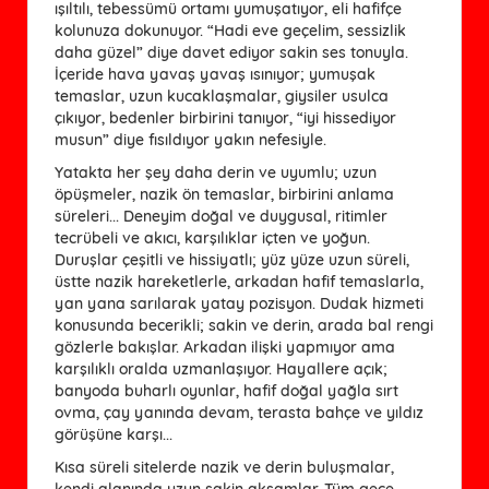
ışıltılı, tebessümü ortamı yumuşatıyor, eli hafifçe
kolunuza dokunuyor. “Hadi eve geçelim, sessizlik
daha güzel” diye davet ediyor sakin ses tonuyla.
İçeride hava yavaş yavaş ısınıyor; yumuşak
temaslar, uzun kucaklaşmalar, giysiler usulca
çıkıyor, bedenler birbirini tanıyor, “iyi hissediyor
musun” diye fısıldıyor yakın nefesiyle.
Yatakta her şey daha derin ve uyumlu; uzun
öpüşmeler, nazik ön temaslar, birbirini anlama
süreleri... Deneyim doğal ve duygusal, ritimler
tecrübeli ve akıcı, karşılıklar içten ve yoğun.
Duruşlar çeşitli ve hissiyatlı; yüz yüze uzun süreli,
üstte nazik hareketlerle, arkadan hafif temaslarla,
yan yana sarılarak yatay pozisyon. Dudak hizmeti
konusunda becerikli; sakin ve derin, arada bal rengi
gözlerle bakışlar. Arkadan ilişki yapmıyor ama
karşılıklı oralda uzmanlaşıyor. Hayallere açık;
banyoda buharlı oyunlar, hafif doğal yağla sırt
ovma, çay yanında devam, terasta bahçe ve yıldız
görüşüne karşı...
Kısa süreli sitelerde nazik ve derin buluşmalar,
kendi alanında uzun sakin akşamlar. Tüm gece