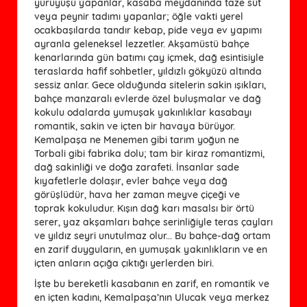
yürüyüşü yapanlar, kasaba meydanında taze süt
veya peynir tadımı yapanlar; öğle vakti yerel
ocakbaşılarda tandır kebap, pide veya ev yapımı
ayranla geleneksel lezzetler. Akşamüstü bahçe
kenarlarında gün batımı çay içmek, dağ esintisiyle
teraslarda hafif sohbetler, yıldızlı gökyüzü altında
sessiz anlar. Gece olduğunda sitelerin sakin ışıkları,
bahçe manzaralı evlerde özel buluşmalar ve dağ
kokulu odalarda yumuşak yakınlıklar kasabayı
romantik, sakin ve içten bir havaya bürüyor.
Kemalpaşa ne Menemen gibi tarım yoğun ne
Torbali gibi fabrika dolu; tam bir kiraz romantizmi,
dağ sakinliği ve doğa zarafeti. İnsanlar sade
kıyafetlerle dolaşır, evler bahçe veya dağ
görüşlüdür, hava her zaman meyve çiçeği ve
toprak kokuludur. Kışın dağ karı masalsı bir örtü
serer, yaz akşamları bahçe serinliğiyle teras çayları
ve yıldız seyri unutulmaz olur... Bu bahçe-dağ ortam
en zarif duyguların, en yumuşak yakınlıkların ve en
içten anların açığa çıktığı yerlerden biri.
İşte bu bereketli kasabanın en zarif, en romantik ve
en içten kadını, Kemalpaşa’nın Ulucak veya merkez