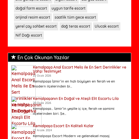
doğal form escort
uygun tarife escort
orijinal resim escort
saatlik tüm gece escort
yerel çay sohbet escort
dağ teras escort
Ulucak escort
Nif Dağı escort
En Çok Okunan Yazılar
Kemalpaşa Anal Escort Melis ile En Sert Derinlikler ve
Vahşi Teslimiyet
22 Ocak 2026
Kemalpaşa İzmir’in en hızlı büyüyen en ferah ve en
modern ilçelerinden bi...
Kemalpaşanın En Doğal ve Ateşli Elit Escortu Lila
20 Ocak 2026
Kemalpaşa… İzmir’in yeşille iç içe, ferah ve samimi
ilçelerinden biri. Şe...
Kemalpaşa Escort En Kaliteli Kızlar
23 Aralık 2024
Kemalpaşa Escort Modern ve geleneksel masaj