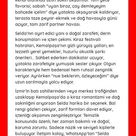
favorisi; sabah “uyan biraz, çay demleyeyim
bahçede içelim” diye yatakta okşayarak kaldırıyor,
terasta taze peynir-ekmek ve dağ havasıyla günü
açıyor, tam zarif partner havası.
Selda’nın ayırt edici yanı o doğal zarafeti, derin
konuşmaları ve içten çekimi. Kiraz festivali
hatıraları, Kemalpaşa’nın gizli yürüyüş yolları, en
lezzetli yerel yemekler, huzurlu akustik şarkı
önerileri... Sohbet ederken dakikalar uçuyor,
yatakta zarafetiyle yumuşak sesler çıkıyor. Olgun
karakteriyle hem bedensel hem ruhsal zenginlik
veriyor. Ayrılırken “nue beklerim, özleyeceğim” diye
uzun sarılmayla yolcu ediyor.
İzmir’in batı sahillerinden veya merkez trafiğinden
uzaklaşıp Kemalpaşa’da o kiraz romantizmi ve dağ
sakinliğini arıyorsan Selda harika bir seçenek. Bal
rengi gözleri çekiyor, zarif formları davet ediyor,
içtenliği akşamını zenginleştiriyor. Temizlik
konusunda özenli, her zaman bakımlı ve doğal,
koruma zorunlu. Sadece nazik ve seviyeli kişilerle
buluşuyor. İletişim kolay; WhatsApp’tan “Selda