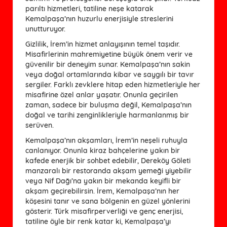
parıltı hizmetleri, tatiline neşe katarak
Kemalpaşa’nın huzurlu enerjisiyle streslerini
unutturuyor.
Gizlilik, İrem’in hizmet anlayışının temel taşıdır.
Misafirlerinin mahremiyetine büyük önem verir ve
güvenilir bir deneyim sunar. Kemalpaşa’nın sakin
veya doğal ortamlarında kibar ve saygılı bir tavır
sergiler. Farklı zevklere hitap eden hizmetleriyle her
misafirine özel anlar yaşatır. Onunla geçirilen
zaman, sadece bir buluşma değil, Kemalpaşa’nın
doğal ve tarihi zenginlikleriyle harmanlanmış bir
serüven.
Kemalpaşa’nın akşamları, İrem’in neşeli ruhuyla
canlanıyor. Onunla kiraz bahçelerine yakın bir
kafede enerjik bir sohbet edebilir, Dereköy Göleti
manzaralı bir restoranda akşam yemeği yiyebilir
veya Nif Dağı’na yakın bir mekanda keyifli bir
akşam geçirebilirsin. İrem, Kemalpaşa’nın her
köşesini tanır ve sana bölgenin en güzel yönlerini
gösterir. Türk misafirperverliği ve genç enerjisi,
tatiline öyle bir renk katar ki, Kemalpaşa’yı