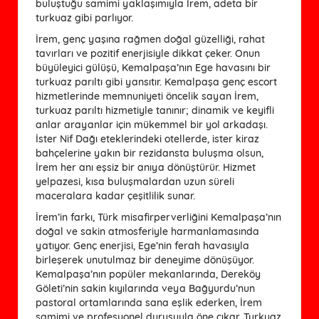
buluştuğu samimi yaklaşımıyla İrem, adeta bir
turkuaz gibi parlıyor.
İrem, genç yaşına rağmen doğal güzelliği, rahat
tavırları ve pozitif enerjisiyle dikkat çeker. Onun
büyüleyici gülüşü, Kemalpaşa’nın Ege havasını bir
turkuaz parıltı gibi yansıtır. Kemalpaşa genç escort
hizmetlerinde memnuniyeti öncelik sayan İrem,
turkuaz parıltı hizmetiyle tanınır; dinamik ve keyifli
anlar arayanlar için mükemmel bir yol arkadaşı.
İster Nif Dağı eteklerindeki otellerde, ister kiraz
bahçelerine yakın bir rezidansta buluşma olsun,
İrem her anı eşsiz bir anıya dönüştürür. Hizmet
yelpazesi, kısa buluşmalardan uzun süreli
maceralara kadar çeşitlilik sunar.
İrem’in farkı, Türk misafirperverliğini Kemalpaşa’nın
doğal ve sakin atmosferiyle harmanlamasında
yatıyor. Genç enerjisi, Ege’nin ferah havasıyla
birleşerek unutulmaz bir deneyime dönüşüyor.
Kemalpaşa’nın popüler mekanlarında, Dereköy
Göleti’nin sakin kıyılarında veya Bağyurdu’nun
pastoral ortamlarında sana eşlik ederken, İrem
samimi ve profesyonel duruşuyla öne çıkar. Turkuaz