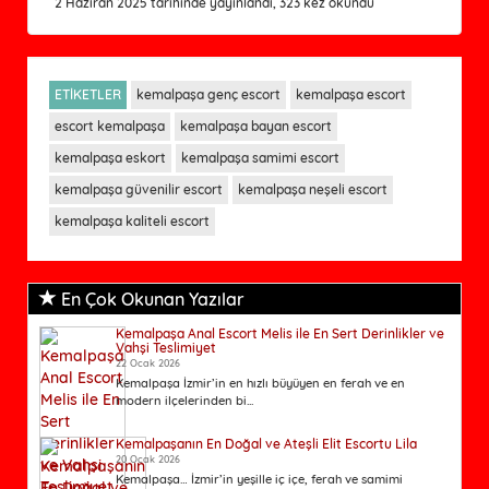
2 Haziran 2025 tarihinde yayınlandı, 323 kez okundu
ETİKETLER
kemalpaşa genç escort
kemalpaşa escort
escort kemalpaşa
kemalpaşa bayan escort
kemalpaşa eskort
kemalpaşa samimi escort
kemalpaşa güvenilir escort
kemalpaşa neşeli escort
kemalpaşa kaliteli escort
En Çok Okunan Yazılar
Kemalpaşa Anal Escort Melis ile En Sert Derinlikler ve
Vahşi Teslimiyet
22 Ocak 2026
Kemalpaşa İzmir’in en hızlı büyüyen en ferah ve en
modern ilçelerinden bi...
Kemalpaşanın En Doğal ve Ateşli Elit Escortu Lila
20 Ocak 2026
Kemalpaşa… İzmir’in yeşille iç içe, ferah ve samimi