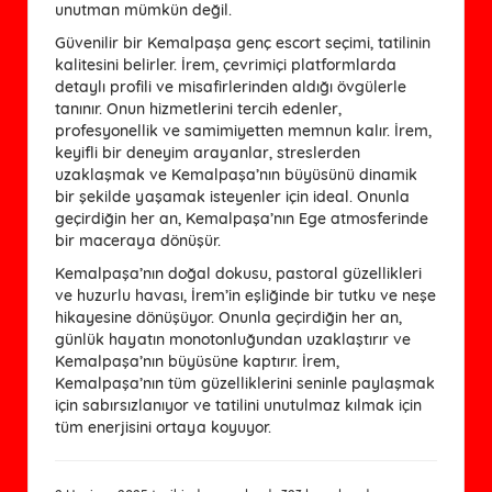
unutman mümkün değil.
Güvenilir bir Kemalpaşa genç escort seçimi, tatilinin
kalitesini belirler. İrem, çevrimiçi platformlarda
detaylı profili ve misafirlerinden aldığı övgülerle
tanınır. Onun hizmetlerini tercih edenler,
profesyonellik ve samimiyetten memnun kalır. İrem,
keyifli bir deneyim arayanlar, streslerden
uzaklaşmak ve Kemalpaşa’nın büyüsünü dinamik
bir şekilde yaşamak isteyenler için ideal. Onunla
geçirdiğin her an, Kemalpaşa’nın Ege atmosferinde
bir maceraya dönüşür.
Kemalpaşa’nın doğal dokusu, pastoral güzellikleri 
ve huzurlu havası, İrem’in eşliğinde bir tutku ve neşe 
hikayesine dönüşüyor. Onunla geçirdiğin her an, 
günlük hayatın monotonluğundan uzaklaştırır ve 
Kemalpaşa’nın büyüsüne kaptırır. İrem, 
Kemalpaşa’nın tüm güzelliklerini seninle paylaşmak 
için sabırsızlanıyor ve tatilini unutulmaz kılmak için 
tüm enerjisini ortaya koyuyor.