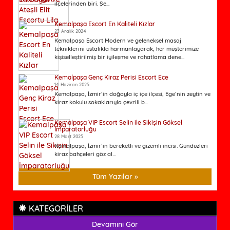
ilçelerinden biri. Şe...
Kemalpaşa Escort En Kaliteli Kızlar
23 Aralık 2024
Kemalpaşa Escort Modern ve geleneksel masaj
tekniklerini ustalıkla harmanlayarak, her müşterimize
kişiselleştirilmiş bir iyileşme ve rahatlama dene...
Kemalpaşa Genç Kiraz Perisi Escort Ece
14 Haziran 2025
Kemalpaşa, İzmir’in doğayla iç içe ilçesi, Ege’nin zeytin ve
kiraz kokulu sokaklarıyla çevrili b...
Kemalpaşa VIP Escort Selin ile Sikişin Göksel
İmparatorluğu
28 Mart 2025
Kemalpaşa, İzmir’in bereketli ve gizemli incisi. Gündüzleri
kiraz bahçeleri göz al...
Tüm Yazılar »
KATEGORİLER
Devamını Gör