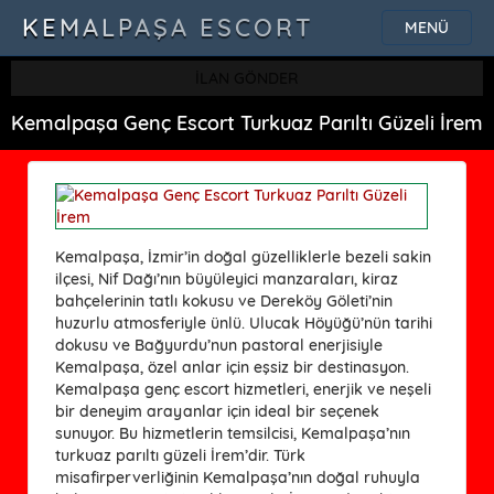
KEMALPAŞA ESCORT
MENÜ
İLAN GÖNDER
Kemalpaşa Genç Escort Turkuaz Parıltı Güzeli İrem
Kemalpaşa, İzmir’in doğal güzelliklerle bezeli sakin
ilçesi, Nif Dağı’nın büyüleyici manzaraları, kiraz
bahçelerinin tatlı kokusu ve Dereköy Göleti’nin
huzurlu atmosferiyle ünlü. Ulucak Höyüğü’nün tarihi
dokusu ve Bağyurdu’nun pastoral enerjisiyle
Kemalpaşa, özel anlar için eşsiz bir destinasyon.
Kemalpaşa genç escort hizmetleri, enerjik ve neşeli
bir deneyim arayanlar için ideal bir seçenek
sunuyor. Bu hizmetlerin temsilcisi, Kemalpaşa’nın
turkuaz parıltı güzeli İrem’dir. Türk
misafirperverliğinin Kemalpaşa’nın doğal ruhuyla