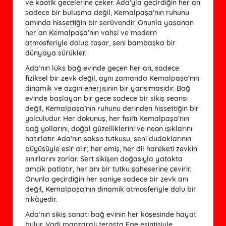
ve kaotik gecelerine çeker. Ada’yla geçirdiğin her an
sadece bir buluşma değil, Kemalpaşa’nın ruhunu
aminda hissettiğin bir serüvendir. Onunla yaşanan
her an Kemalpaşa’nın vahşi ve modern
atmosferiyle dolup taşar, seni bambaşka bir
dünyaya sürükler.
Ada’nın lüks bağ evinde geçen her an, sadece
fiziksel bir zevk değil, aynı zamanda Kemalpaşa’nın
dinamik ve azgın enerjisinin bir yansımasıdır. Bağ
evinde başlayan bir gece sadece bir sikiş seansı
değil, Kemalpaşa’nın ruhunu derinden hissettiğin bir
yolculudur. Her dokunuş, her fısıltı Kemalpaşa’nın
bağ yollarını, doğal güzelliklerini ve neon ışıklarını
hatırlatır. Ada’nın sakso tutkusu, seni dudaklarının
büyüsüyle esir alır; her emiş, her dil hareketi zevkin
sınırlarını zorlar. Sert sikişen doğasıyla yatakta
amcik patlatır, her anı bir tutku şaheserine çevirir.
Onunla geçirdiğin her saniye sadece bir zevk anı
değil, Kemalpaşa’nın dinamik atmosferiyle dolu bir
hikâyedir.
Ada’nın sikiş sanatı bağ evinin her köşesinde hayat
bulur. Vadi manzaralı terasta Ege esintisiyle