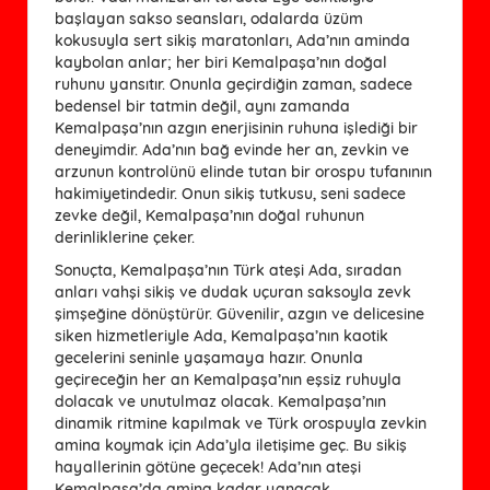
başlayan sakso seansları, odalarda üzüm
kokusuyla sert sikiş maratonları, Ada’nın aminda
kaybolan anlar; her biri Kemalpaşa’nın doğal
ruhunu yansıtır. Onunla geçirdiğin zaman, sadece
bedensel bir tatmin değil, aynı zamanda
Kemalpaşa’nın azgın enerjisinin ruhuna işlediği bir
deneyimdir. Ada’nın bağ evinde her an, zevkin ve
arzunun kontrolünü elinde tutan bir orospu tufanının
hakimiyetindedir. Onun sikiş tutkusu, seni sadece
zevke değil, Kemalpaşa’nın doğal ruhunun
derinliklerine çeker.
Sonuçta, Kemalpaşa’nın Türk ateşi Ada, sıradan
anları vahşi sikiş ve dudak uçuran saksoyla zevk
şimşeğine dönüştürür. Güvenilir, azgın ve delicesine
siken hizmetleriyle Ada, Kemalpaşa’nın kaotik
gecelerini seninle yaşamaya hazır. Onunla
geçireceğin her an Kemalpaşa’nın eşsiz ruhuyla
dolacak ve unutulmaz olacak. Kemalpaşa’nın
dinamik ritmine kapılmak ve Türk orospuyla zevkin
amina koymak için Ada’yla iletişime geç. Bu sikiş
hayallerinin götüne geçecek! Ada’nın ateşi
Kemalpaşa’da amina kadar yanacak.