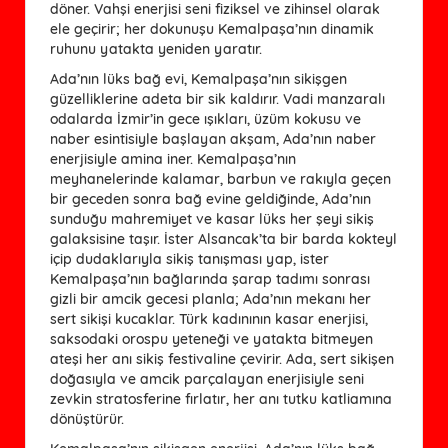
döner. Vahşi enerjisi seni fiziksel ve zihinsel olarak
ele geçirir; her dokunuşu Kemalpaşa’nın dinamik
ruhunu yatakta yeniden yaratır.
Ada’nın lüks bağ evi, Kemalpaşa’nın sikişgen
güzelliklerine adeta bir sik kaldırır. Vadi manzaralı
odalarda İzmir’in gece ışıkları, üzüm kokusu ve
naber esintisiyle başlayan akşam, Ada’nın naber
enerjisiyle amina iner. Kemalpaşa’nın
meyhanelerinde kalamar, barbun ve rakıyla geçen
bir geceden sonra bağ evine geldiğinde, Ada’nın
sunduğu mahremiyet ve kasar lüks her şeyi sikiş
galaksisine taşır. İster Alsancak’ta bir barda kokteyl
içip dudaklarıyla sikiş tanışması yap, ister
Kemalpaşa’nın bağlarında şarap tadımı sonrası
gizli bir amcik gecesi planla; Ada’nın mekanı her
sert sikişi kucaklar. Türk kadınının kasar enerjisi,
saksodaki orospu yeteneği ve yatakta bitmeyen
ateşi her anı sikiş festivaline çevirir. Ada, sert sikişen
doğasıyla ve amcik parçalayan enerjisiyle seni
zevkin stratosferine fırlatır, her anı tutku katliamına
dönüştürür.