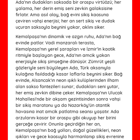
Ada’nın dudakları saksoda bir orospu virtüözü; her
yalama, her derin emiş seni zevkin galaksisine
fırlatır. Ama asıl olay, bağ evini sikiş kaosuna
çeviren vahşi enerjisi; her an sert sikiş ve dudak
uçuran saksoyla beynini yakar, aklını siker.
Kemalpaşa’nın dinamik ve azgın ruhu, Ada’nın bağ
evinde patlar. Vadi manzaralı terasta,
Kemalpaşa’nın yerel şarapları ve İzmir’in kaotik
ritmiyle başlayan gece, Ada’nın amcik yakan
enerjisiyle sikiş şimşeğine dönüşür. Zümrüt yeşili
gözleriyle seni büyüleyen Ada, Türk aksanıyla
kulağına fısıldadığı kasar laflarla beynini siker. Bağ
evinde, Alsancak’ın neon ışıklı kulüplerinden ilham
alan sakso fantezileri sunar; dudakları seni yutar,
her emiş zevkin dibine çeker. Kemalpaşa’nın Ulucak
Mahallesi’nde bir akşam gezintisinden sonra vahşi
bir sikiş maratonu ya da Nazarköy’ün otantik
havasına inat amcik patlatma seansı yaşatır. Ada
arzularını kasar bir orospu gibi okuyup her birini
gerçeğe çevirir. Onunla geçirdiğin her an,
Kemalpaşa’nın bağ yolları, doğal güzellikleri, neon
ışıkları ve gece kaosuyla harmanlanıp sikiş evrenine