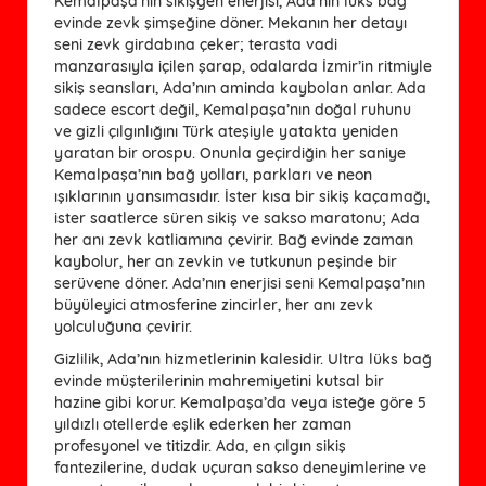
Kemalpaşa’nın sikişgen enerjisi, Ada’nın lüks bağ
evinde zevk şimşeğine döner. Mekanın her detayı
seni zevk girdabına çeker; terasta vadi
manzarasıyla içilen şarap, odalarda İzmir’in ritmiyle
sikiş seansları, Ada’nın aminda kaybolan anlar. Ada
sadece escort değil, Kemalpaşa’nın doğal ruhunu
ve gizli çılgınlığını Türk ateşiyle yatakta yeniden
yaratan bir orospu. Onunla geçirdiğin her saniye
Kemalpaşa’nın bağ yolları, parkları ve neon
ışıklarının yansımasıdır. İster kısa bir sikiş kaçamağı,
ister saatlerce süren sikiş ve sakso maratonu; Ada
her anı zevk katliamına çevirir. Bağ evinde zaman
kaybolur, her an zevkin ve tutkunun peşinde bir
serüvene döner. Ada’nın enerjisi seni Kemalpaşa’nın
büyüleyici atmosferine zincirler, her anı zevk
yolculuğuna çevirir.
Gizlilik, Ada’nın hizmetlerinin kalesidir. Ultra lüks bağ
evinde müşterilerinin mahremiyetini kutsal bir
hazine gibi korur. Kemalpaşa’da veya isteğe göre 5
yıldızlı otellerde eşlik ederken her zaman
profesyonel ve titizdir. Ada, en çılgın sikiş
fantezilerine, dudak uçuran sakso deneyimlerine ve