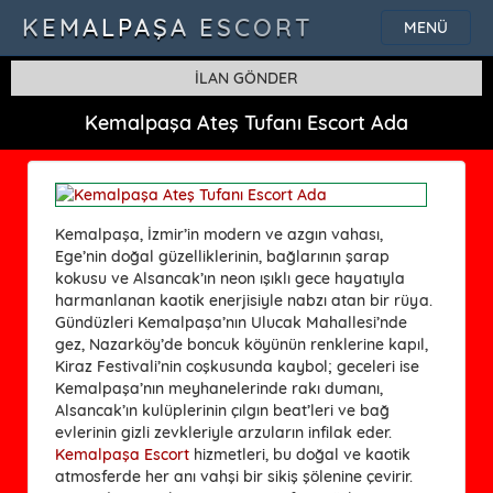
KEMALPAŞA ESCORT
MENÜ
İLAN GÖNDER
Kemalpaşa Ateş Tufanı Escort Ada
Kemalpaşa, İzmir’in modern ve azgın vahası,
Ege’nin doğal güzelliklerinin, bağlarının şarap
kokusu ve Alsancak’ın neon ışıklı gece hayatıyla
harmanlanan kaotik enerjisiyle nabzı atan bir rüya.
Gündüzleri Kemalpaşa’nın Ulucak Mahallesi’nde
gez, Nazarköy’de boncuk köyünün renklerine kapıl,
Kiraz Festivali’nin coşkusunda kaybol; geceleri ise
Kemalpaşa’nın meyhanelerinde rakı dumanı,
Alsancak’ın kulüplerinin çılgın beat’leri ve bağ
evlerinin gizli zevkleriyle arzuların infilak eder.
Kemalpaşa Escort
hizmetleri, bu doğal ve kaotik
atmosferde her anı vahşi bir sikiş şölenine çevirir.