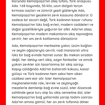
Karşında Kemalpaşa’nın ateş tufanı, Türk orospusu
Ada. 1.68 boyunda, 50 kilo, uzun dalgalı tarçın
kırmızısı saçları ve zümrüt yeşili gözleriyle Ada,
Kemalpaşa’nın gecelerini zevk kaosuna döndürür. O
sadece bir escort değil, Türk kadınının kasar ruhunu
Kemalpaşa’nın lüks bağ evleri, modern caddeleri ve
doğal güzellikleriyle yoğuran bir afet. Ada’nın ateşi,
Kemalpaşa’nın modern mekanlarını sikiş tapınağına
çevirir, her anı zevk katliamına dönüştürür.
Ada, Kemalpaşa’nın merkezine yakın, üzüm bağları
ve zeytin ağaçlarıyla çevrili, vadi manzaralı ultra
lüks bir bağ evinde hizmet sunar. Bu mekan sıradan
değil; her detayı sert sikiş, azgın fanteziler ve amcik
yakan zevkler için tasarlanmış bir sikiş sarayı.
Kapıyı çaldığında Ada’nın baharatlı kokusu, kasar
gülüşü ve Türk kadınının hem seksi hem siken
cazibesi seni esir alır. İster Kemalpaşa’nın
meyhanelerinde rakı, levrek ve zeytinyağlı
mezelerle demlenip bağ evine süzül, ister Alsancak
sahilinde gece turu atıp bu sikiş cennetine dal, ister
Kemalpaşa’nın bağ yollarında şarap tadımı sonrası
Ada’nın amına gömül; her an zevk tufanına döner.