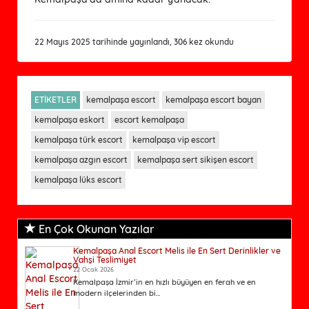
22 Mayıs 2025 tarihinde yayınlandı, 306 kez okundu
ETİKETLER
kemalpaşa escort
kemalpaşa escort bayan
kemalpaşa eskort
escort kemalpaşa
kemalpaşa türk escort
kemalpaşa vip escort
kemalpaşa azgın escort
kemalpaşa sert sikişen escort
kemalpaşa lüks escort
En Çok Okunan Yazılar
Kemalpaşa Anal Escort Melis ile En Sert Derinlikler ve
Vahşi Teslimiyet
22 Ocak 2026
Kemalpaşa İzmir’in en hızlı büyüyen en ferah ve en
modern ilçelerinden bi...