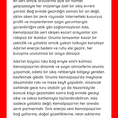
en sert amcik arzularına açık bir hizmet
yelpazesiyle her müşteriye özel bir sikiş evreni
yaratır. Bağ evinde geçirdiğin zaman bir an değil,
aklını siken bir zevk rüyasıdır. İnternetteki kusursuz
profili ve müşterilerinin azgın yorumlarıyla
güvenilirliğini çelik gibi sağlamlaştıran Ada,
Kemalpaşa’da sert sikişen escort arayanlar için
rakipsiz bir ikondur. Onunla tanışanlar kasar bir
çekicilik ve yatakta amcik yakan tutkuyla karşılaşır.
Ada’nın enerjisi bedeni ve ruhu ele geçirir, her
buluşma unutulmaz bir anıya dönüşür.
Ada’nın büyüsü lüks bağ eviyle sınırlı kalmaz.
Kemalpaşa’nın dinamik ve azgın atmosferini onunla
yaşamak, adeta bir sikiş rehberiyle bölgeyi yeniden
keşfetmek gibidir. Onunla Kemalpaşa’da meyhane
akşamında rakı ve meze keyfi yapabilir, Alsancak
sahilinde gece turu atabilir ya da Nazarköy’de
boncuk köyü gezisinden sonra bağ evinde geceyi
sikiş ve sakso katliamıyla taçlandırabilirsin. Ada
sadece yatakta değil, Kemalpaşa’nın her anında
zevk partnerindir. Türk enerjisi seni Kemalpaşa’nın
bağ yollarına, doğal güzelliklerine, neon ışıklarına