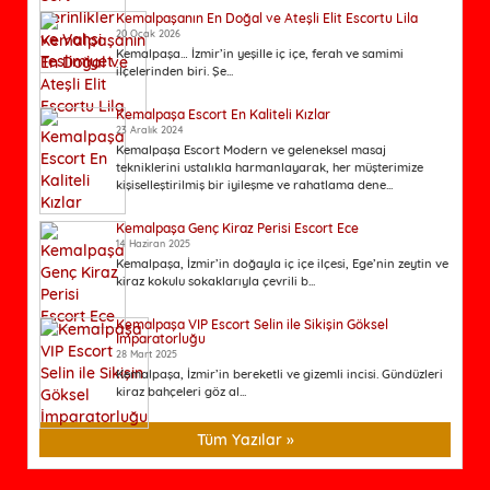
Kemalpaşanın En Doğal ve Ateşli Elit Escortu Lila
20 Ocak 2026
Kemalpaşa… İzmir’in yeşille iç içe, ferah ve samimi
ilçelerinden biri. Şe...
Kemalpaşa Escort En Kaliteli Kızlar
23 Aralık 2024
Kemalpaşa Escort Modern ve geleneksel masaj
tekniklerini ustalıkla harmanlayarak, her müşterimize
kişiselleştirilmiş bir iyileşme ve rahatlama dene...
Kemalpaşa Genç Kiraz Perisi Escort Ece
14 Haziran 2025
Kemalpaşa, İzmir’in doğayla iç içe ilçesi, Ege’nin zeytin ve
kiraz kokulu sokaklarıyla çevrili b...
Kemalpaşa VIP Escort Selin ile Sikişin Göksel
İmparatorluğu
28 Mart 2025
Kemalpaşa, İzmir’in bereketli ve gizemli incisi. Gündüzleri
kiraz bahçeleri göz al...
Tüm Yazılar »